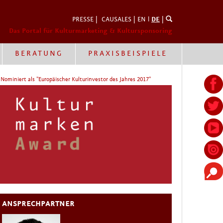
PRESSE
|
CAUSALES
|
EN
l
DE
|
Das Portal für Kulturmarketing & Kultursponsoring
BERATUNG
PRAXISBEISPIELE
Nominiert als "Europäischer Kulturinvestor des Jahres 2017"
ANSPRECHPARTNER