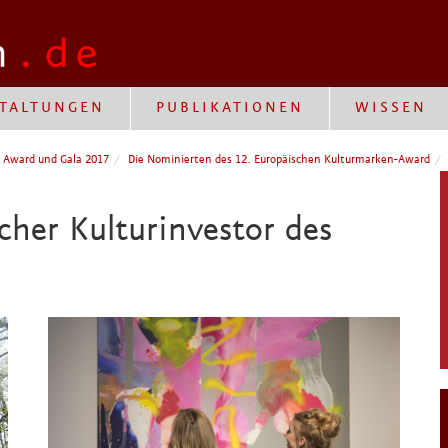
TALTUNGEN
PUBLIKATIONEN
WISSEN
k Award und Gala 2017
Die Nominierten des 12. Europäischen Kulturmarken-Award
cher Kulturinvestor des