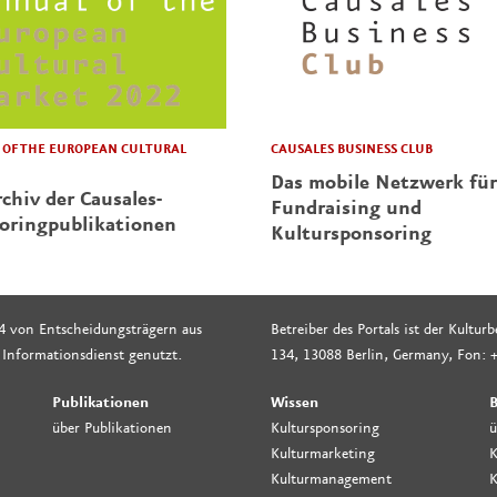
CAUSALES BUSINESS CLUB
OF THE EUROPEAN CULTURAL
Das mobile Netzwerk für
chiv der Causales-
Fundraising und
oringpublikationen
Kultursponsoring
4 von Entscheidungsträgern aus
Betreiber des Portals ist der Kultu
 Informationsdienst genutzt.
134, 13088 Berlin, Germany, Fon: +
Publikationen
Wissen
B
über Publikationen
Kultursponsoring
ü
Kulturmarketing
K
Kulturmanagement
K