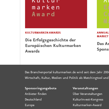
KULTURMARKEN AWARDS
ANNUAL 
MARKET
Die Erfolgsgeschichte der
Das Ar
Europäischen Kulturmarken
Spons
Awards
Das Branchenportal kulturmarken.de wird seit dem Jahr 200
Wirtschaft, Kultur, Medien und Politik als Matchingtool und
Sponsoringangebote
Veranstaltungen
Anbieter finden
Über Veranstaltungen
Deutschland
KulturInvest-Kongress
Europa
Kulturmarken-Award