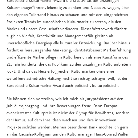
Europäische Kulturmarken-Award die Kreativität der unzähligen
Kulturmanager*innen, lebendig zu denken und Neues zu wagen, über
den eigenen Tellerrand hinaus zu schauen und mit den eingereichten
Projekten Trends im europäischen Kulturmarkt zu setzen, die den
Markt und unsere Gesellschaft verändern. Dieser Wettbewerb fördert
zugleich Vielfalt, Kreativität und Managementfähigkeiten als
unerschöpfliche Energiequelle kultureller Entwicklung. Darüber hinaus
fördert er herausragendes Marketing, identitätsbasiert Markenführung
und effiziente Markenpflege im Kulturbereich als eine Kunstform des
21. Jahrhunderts, die das Publikum zu den unzähligen Kulturanbietern
lockt. Und da das Herz erfolgreicher Kulturmarken ohne eine
weltoffene ästhetische Haltung nicht so richtig schlagen will, ist der
Europäische KulturmarkenAward auch politisch, kulturpolitisch.
Sie können sich vorstellen, wie ich mich als Jurypräsident auf den
Jubiläumsjahrgang und Ihre Bewerbungen freue. Denn Europas
avanciertester Kulturpreis ist nicht der Olymp für Bewährtes, sondern
der Humus, auf dem Ihre Ideen wachsen und Ihre innovativen
Projekte sichtbar werden. Meinen besonderen Dank möchte ich gern
an das Causales-Kollegium um den Kulturmanager Hans-Conrad Walter