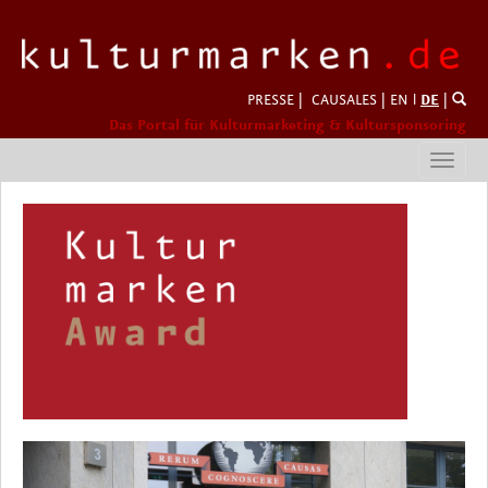
PRESSE
|
CAUSALES
|
EN
l
DE
|
Das Portal für Kulturmarketing & Kultursponsoring
Toggl
navig