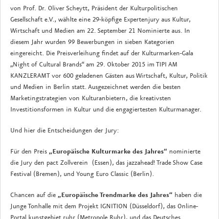
von Prof. Dr. Oliver Scheytt, Präsident der Kulturpolitischen
Gesellschaft e.V., wählte eine 29-köpfige Expertenjury aus Kultur,
Wirtschaft und Medien am 22. September 21 Nominierte aus. In
diesem Jahr wurden 99 Bewerbungen in sieben Kategorien
eingereicht. Die Preisverleihung findet auf der Kulturmarken-Gala
„Night of Cultural Brands“ am 29. Oktober 2015 im TIPI AM
KANZLERAMT vor 600 geladenen Gästen aus Wirtschaft, Kultur, Politik
und Medien in Berlin statt. Ausgezeichnet werden die besten
Marketingstrategien von Kulturanbietern, die kreativsten
Investitionsformen in Kultur und die engagiertesten Kulturmanager.
Und hier die Entscheidungen der Jury:
Für den Preis
„Europäische Kulturmarke des Jahres“
nominierte
die Jury den pact Zollverein (Essen), das jazzahead! Trade Show Case
Festival (Bremen), und Young Euro Classic (Berlin).
Chancen auf die
„Europäische Trendmarke des Jahres“
haben die
Junge Tonhalle mit dem Projekt IGNITION (Düsseldorf), das Online-
Portal kunstgebiet.ruhr (Metropole Ruhr), und das Deutsches