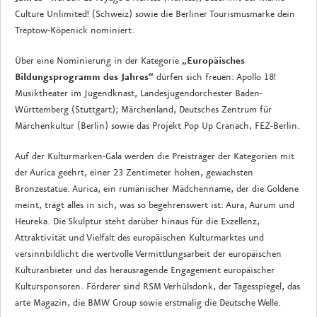
Culture Unlimited! (Schweiz) sowie die Berliner Tourismusmarke dein
Treptow-Köpenick nominiert.
Über eine Nominierung in der Kategorie
„Europäisches
Bildungsprogramm des Jahres“
dürfen sich freuen: Apollo 18!
Musiktheater im Jugendknast, Landesjugendorchester Baden-
Württemberg (Stuttgart); Märchenland, Deutsches Zentrum für
Märchenkultur (Berlin) sowie das Projekt Pop Up Cranach, FEZ-Berlin.
Auf der Kulturmarken-Gala werden die Preisträger der Kategorien mit
der Aurica geehrt, einer 23 Zentimeter hohen, gewachsten
Bronzestatue. Aurica, ein rumänischer Mädchenname, der die Goldene
meint, trägt alles in sich, was so begehrenswert ist: Aura, Aurum und
Heureka. Die Skulptur steht darüber hinaus für die Exzellenz,
Attraktivität und Vielfalt des europäischen Kulturmarktes und
versinnbildlicht die wertvolle Vermittlungsarbeit der europäischen
Kulturanbieter und das herausragende Engagement europäischer
Kultursponsoren. Förderer sind RSM Verhülsdonk, der Tagesspiegel, das
arte Magazin, die BMW Group sowie erstmalig die Deutsche Welle.