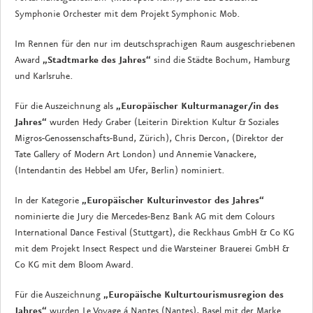
Symphonie Orchester mit dem Projekt Symphonic Mob.
Im Rennen für den nur im deutschsprachigen Raum ausgeschriebenen
Award
„Stadtmarke des Jahres“
sind die Städte Bochum, Hamburg
und Karlsruhe.
Für die Auszeichnung als
„Europäischer Kulturmanager/in des
Jahres“
wurden Hedy Graber (Leiterin Direktion Kultur & Soziales
Migros-Genossenschafts-Bund, Zürich), Chris Dercon, (Direktor der
Tate Gallery of Modern Art London) und Annemie Vanackere,
(Intendantin des Hebbel am Ufer, Berlin) nominiert.
In der Kategorie
„Europäischer Kulturinvestor des Jahres“
nominierte die Jury die Mercedes-Benz Bank AG mit dem Colours
International Dance Festival (Stuttgart), die Reckhaus GmbH & Co KG
mit dem Projekt Insect Respect und die Warsteiner Brauerei GmbH &
Co KG mit dem Bloom Award.
Für die Auszeichnung
„Europäische Kulturtourismusregion des
Jahres“
wurden Le Voyage á Nantes (Nantes), Basel mit der Marke