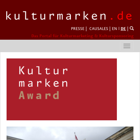
PRESSE
|
CAUSALES
|
EN
l
DE
|
Das Portal für Kulturmarketing & Kultursponsoring
Toggl
navig