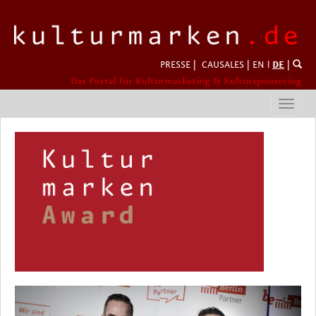
PRESSE
|
CAUSALES
|
EN
l
DE
|
Das Portal für Kulturmarketing & Kultursponsoring
Toggl
navig