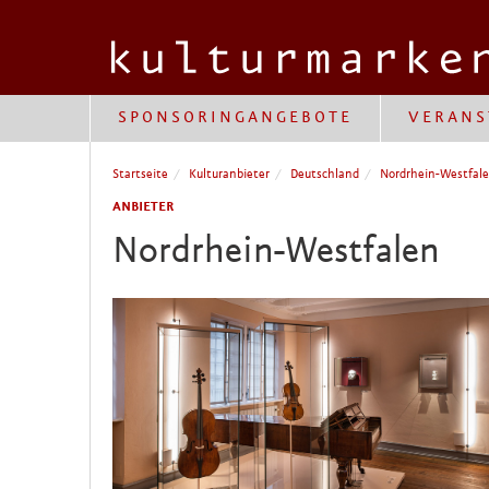
SPONSORINGANGEBOTE
VERANS
Startseite
Kulturanbieter
Deutschland
Nordrhein-Westfal
ANBIETER
Nordrhein-Westfalen