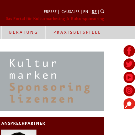
PRESSE
|
CAUSALES
|
EN
l
DE
|
Das Portal für Kulturmarketing & Kultursponsoring
BERATUNG
PRAXISBEISPIELE
ANSPRECHPARTNER